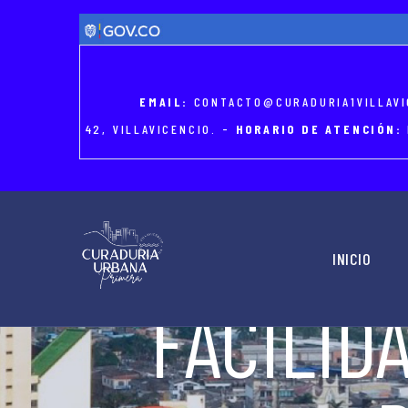
Skip
to
main
content
EMAIL:
CONTACTO@CURADURIA1VILLAVI
42, VILLAVICENCIO. -
HORARIO DE ATENCIÓN:
MAIN
NAVIGATION
INICIO
FACILID