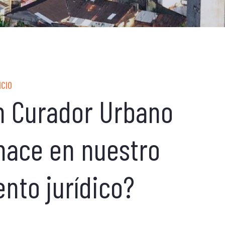
NCIO
un Curador Urbano
 nace en nuestro
to jurídico?