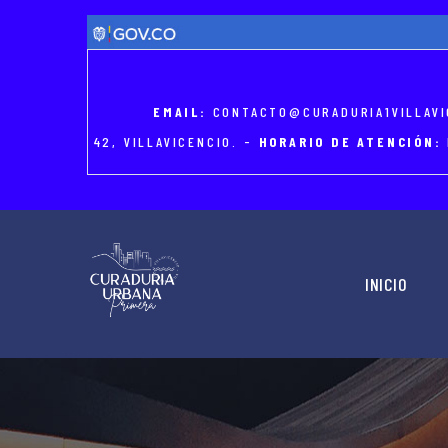
Skip
to
main
content
EMAIL:
CONTACTO@CURADURIA1VILLAVI
42, VILLAVICENCIO. -
HORARIO DE ATENCIÓN:
MAIN
NAVIGATION
INICIO