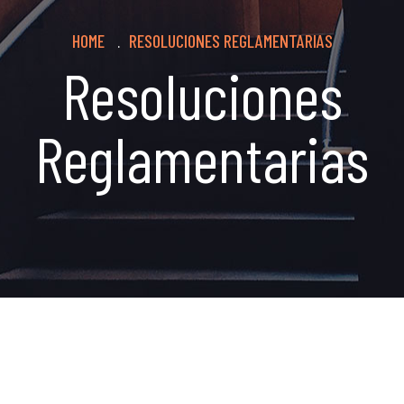
Breadcrumb
HOME
RESOLUCIONES REGLAMENTARIAS
.
Resoluciones
Reglamentarias