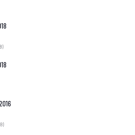
018
B)
018
2016
KB)