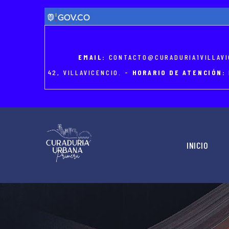
Skip
to
main
content
EMAIL:
CONTACTO@CURADURIA1VILLAVI
42, VILLAVICENCIO. -
HORARIO DE ATENCIÓN:
MAIN
NAVIGATION
INICIO