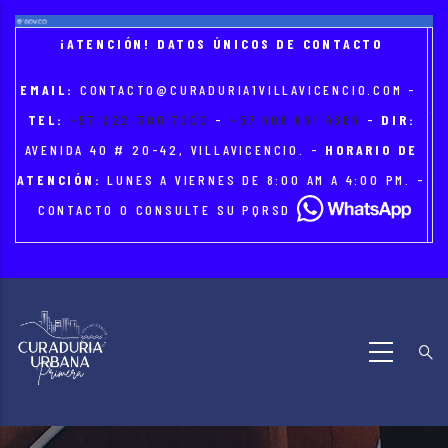
Skip
to
¡ATENCIÓN! DATOS ÚNICOS DE CONTACTO
main
EMAIL:
CONTACTO@CURADURIA1VILLAVICENCIO.COM
-
content
TEL:
+57 322 300 7000
-
+57 608 681 4886
-
DIR:
AVENIDA 40 # 20-42, VILLAVICENCIO. -
HORARIO DE
ATENCIÓN:
LUNES A VIERNES DE 8:00 AM A 4:00 PM. -
CONTACTO O CONSULTE SU PQRSD