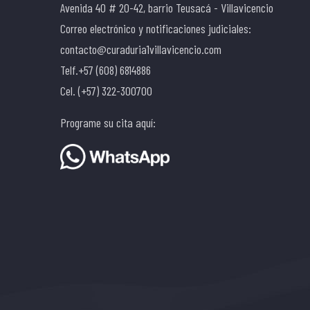
Avenida 40 # 20-42, barrio Teusacá - Villavicencio
Correo electrónico y notificaciones judiciales:
contacto@curaduria1villavicencio.com
Telf.+57 (608) 6814886
Cel. (+57) 322-300700
Programe su cita aquí: