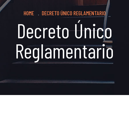
Breadcrumb
HOME
DECRETO ÚNICO REGLAMENTARIO
.
Decreto Único
Reglamentario