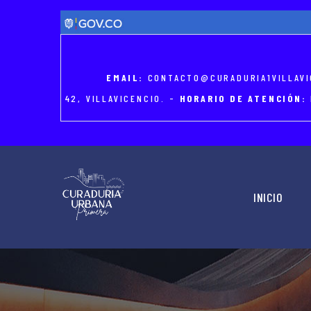
Skip
to
main
content
EMAIL:
CONTACTO@CURADURIA1VILLAVI
42, VILLAVICENCIO. -
HORARIO DE ATENCIÓN:
MAIN
NAVIGATION
INICIO