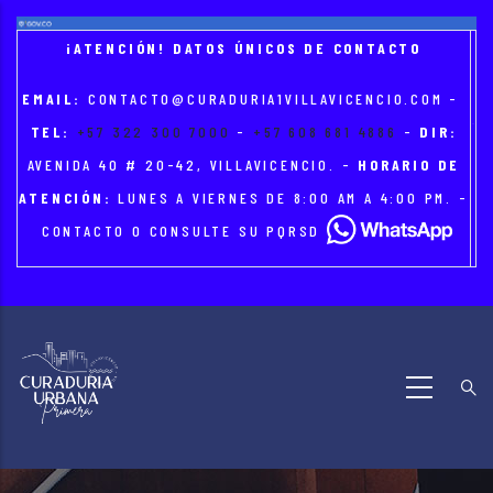
Skip
to
¡ATENCIÓN! DATOS ÚNICOS DE CONTACTO
main
EMAIL:
CONTACTO@CURADURIA1VILLAVICENCIO.COM
-
content
TEL:
+57 322 300 7000
-
+57 608 681 4886
-
DIR:
AVENIDA 40 # 20-42, VILLAVICENCIO. -
HORARIO DE
ATENCIÓN:
LUNES A VIERNES DE 8:00 AM A 4:00 PM. -
CONTACTO O CONSULTE SU PQRSD