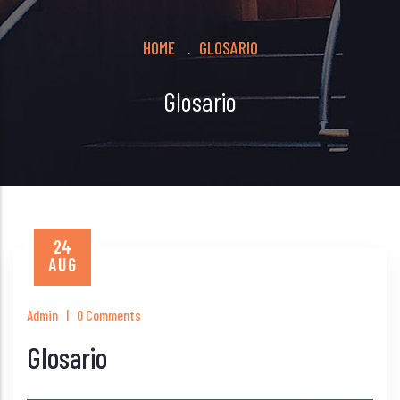
Breadcrumb
HOME
GLOSARIO
.
Glosario
24
AUG
Admin
|
0 Comments
Glosario