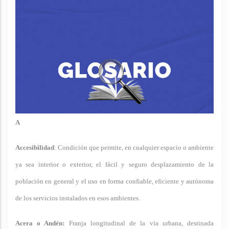
A
Accesibilidad
:
Condición que permite, en cualquier espacio o ambiente
ya sea interior o exterior, el fácil y seguro desplazamiento de la
población en general y el uso en forma confiable, eficiente y autónoma
de los servicios instalados en esos ambientes.
Acera o Andén:
Franja longitudinal de la vía urbana, destinada