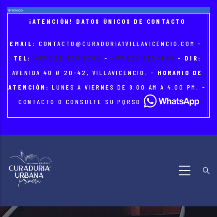
Skip
to
¡ATENCIÓN! DATOS ÚNICOS DE CONTACTO
main
EMAIL:
CONTACTO@CURADURIA1VILLAVICENCIO.COM
-
content
TEL:
+57 322 300 7000
-
+57 608 681 4886
-
DIR:
AVENIDA 40 # 20-42, VILLAVICENCIO. -
HORARIO DE
ATENCIÓN:
LUNES A VIERNES DE 8:00 AM A 4:00 PM. -
CONTACTO O CONSULTE SU PQRSD