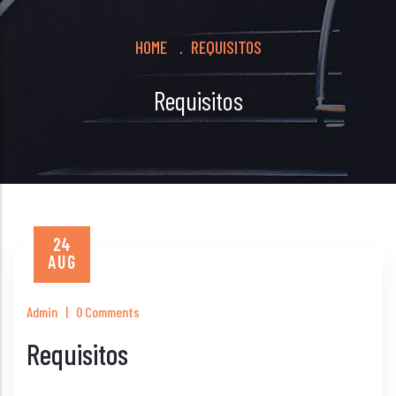
Breadcrumb
HOME
REQUISITOS
.
Requisitos
24
AUG
Admin
|
0 Comments
Requisitos