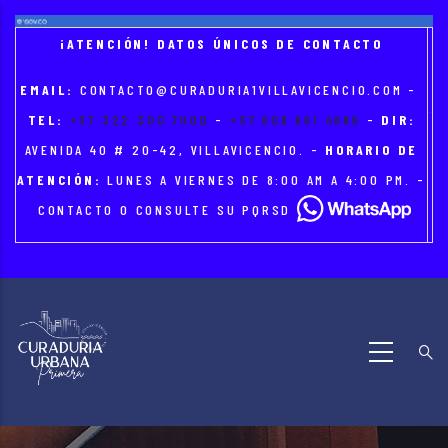
Skip
to
¡ATENCIÓN! DATOS ÚNICOS DE CONTACTO
main
EMAIL:
CONTACTO@CURADURIA1VILLAVICENCIO.COM
-
content
TEL:
+57 322 300 7000
-
+57 608 681 4886
-
DIR:
AVENIDA 40 # 20-42, VILLAVICENCIO. -
HORARIO DE
ATENCIÓN:
LUNES A VIERNES DE 8:00 AM A 4:00 PM. -
CONTACTO O CONSULTE SU PQRSD