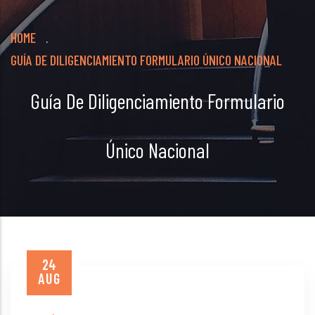
Breadcrumb
HOME
.
GUÍA DE DILIGENCIAMIENTO FORMULARIO ÚNICO NACIONAL
Guía De Diligenciamiento Formulario
Único Nacional
24
AUG